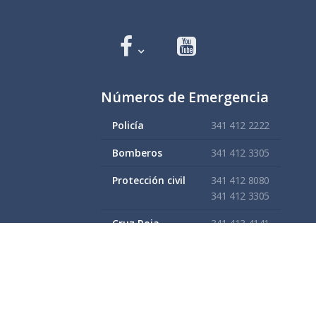
Números de Emergencia
Policía
341 412 2222
Bomberos
341 412 3305
Protección civil
341 412 8080
341 412 3305
Cruz Roja
341 413 4141
Servitel
341 575 2589
SAPAZA
341 412 4330
341 412 2983