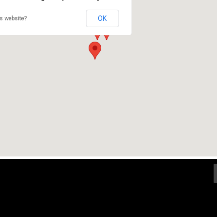
OK
is website?