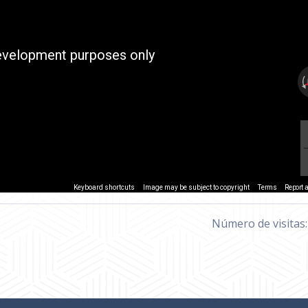
evelopment purposes only
Keyboard shortcuts
Image may be subject to copyright
Terms
Report 
Número de visitas