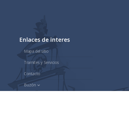
Enlaces de interes
Mapa del sitio
Tramites y Servicios
Contacto
Buzón
Aviso de Confidencialidad
Gubernamental