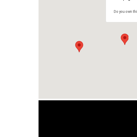
Do you own th
Usa el icono del monito para fijar una vista