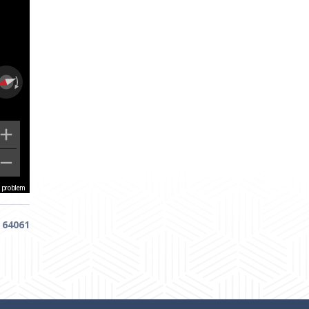
a problem
:
64061