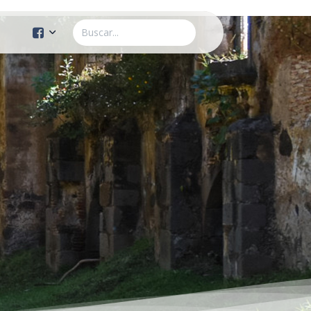
Cuenta Oficial
Construcción de Comunidad
Servicios Públicos
Instituto de la Mujer
Tránsito y Vialidad
Gestión de la Ciudad
Youtube