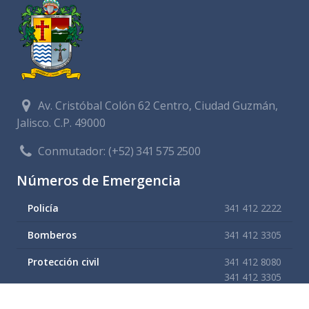
Av. Cristóbal Colón 62 Centro, Ciudad Guzmán,
Jalisco. C.P. 49000
Conmutador:
(+52) 341 575 2500
Números de Emergencia
Policía
341 412 2222
Bomberos
341 412 3305
Protección civil
341 412 8080
341 412 3305
Cruz Roja
341 413 4141