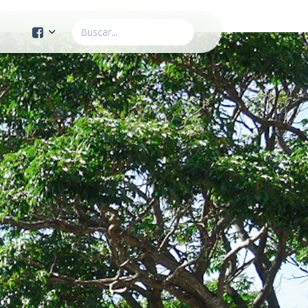
Cuenta Oficial
Construcción de Comunidad
Servicios Públicos
Instituto de la Mujer
Tránsito y Vialidad
Gestión de la Ciudad
Youtube