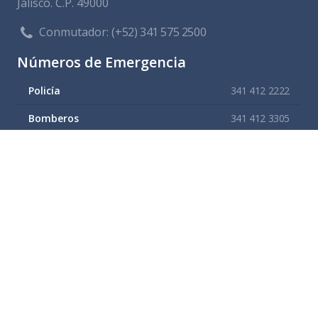
Jalisco. C.P. 49000
Conmutador:
(+52) 341 575 2500
Números de Emergencia
Policía
341 412 2222
Bomberos
341 412 3305
Protección civil
341 412 8080
341 412 3305
Cruz Roja
341 413 4141
Servitel
341 575 2589
SAPAZA
341 412 4330
341 412 2983
Enlaces de interes
Mapa del sitio