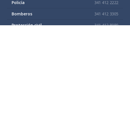
Policía
341 412 2222
Bomberos
341 412 3305
Protección civil
341 412 8080
341 412 3305
Cruz Roja
341 413 4141
Servitel
341 575 2589
SAPAZA
341 412 4330
341 412 2983
Enlaces de interes
Mapa del sitio
Tramites y Servicios
Contacto
Buzón