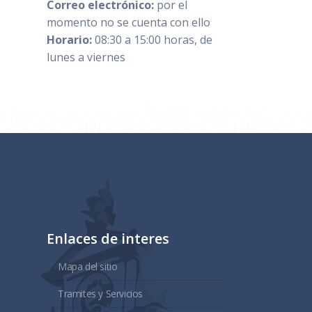
Correo electrónico:
por el
momento no se cuenta con ello
Horario:
08:30 a 15:00 horas, de
lunes a viernes
Enlaces de interes
Mapa del sitio
Tramites y Servicios