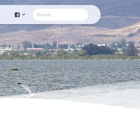
Cuenta Oficial
Construcción de Comunidad
Servicios Públicos
Instituto de la Mujer
Tránsito y Vialidad
Gestión de la Ciudad
Youtube