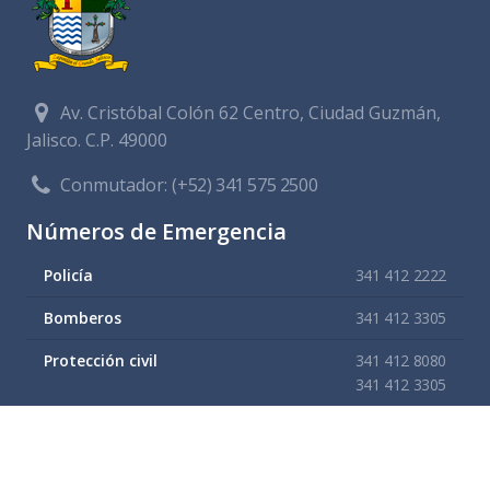
Av. Cristóbal Colón 62 Centro, Ciudad Guzmán,
Jalisco. C.P. 49000
Conmutador:
(+52) 341 575 2500
Números de Emergencia
Policía
341 412 2222
Bomberos
341 412 3305
Protección civil
341 412 8080
341 412 3305
Cruz Roja
341 413 4141
Servitel
341 575 2589