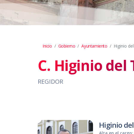
Inicio
Gobierno
Ayuntamiento
Higinio de
C. Higinio del
REGIDOR
Higinio de
Alta en el cargo