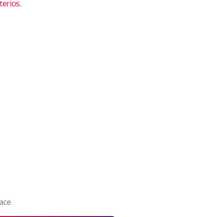
erios.
ace