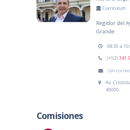
Curriculum
Regidor del 
Grande.
08:30 a 15
(+52)
341 
(sin corre
Av. Cristob
49000
Comisiones