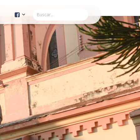
Cuenta Oficial
Construcción de Comunidad
Servicios Públicos
Instituto de la Mujer
Tránsito y Vialidad
Gestión de la Ciudad
Youtube