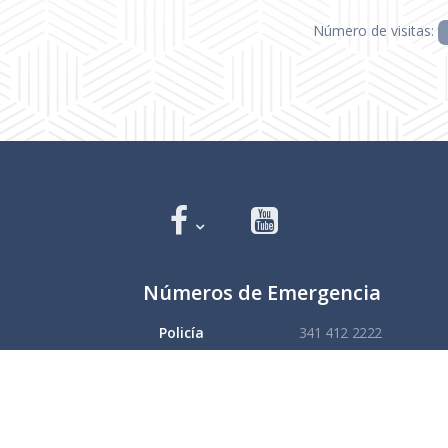
Número de visitas:
Números de Emergencia
Policía
341 412 2222
Bomberos
341 412 3305
Protección civil
341 412 8080
341 412 3305