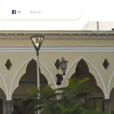
Cuenta Oficial
Construcción de Comunidad
Servicios Públicos
Instituto de la Mujer
Tránsito y Vialidad
Gestión de la Ciudad
Youtube