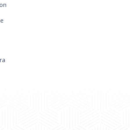
con
 e
ra