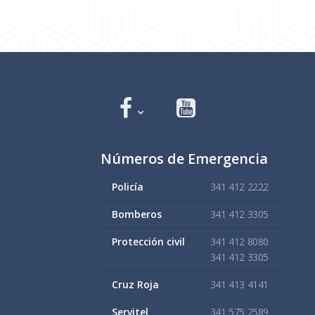
Números de Emergencia
Policía
341 412 2222
Bomberos
341 412 3305
Protección civil
341 412 8080
341 412 3305
Cruz Roja
341 413 4141
Servitel
341 575 2589