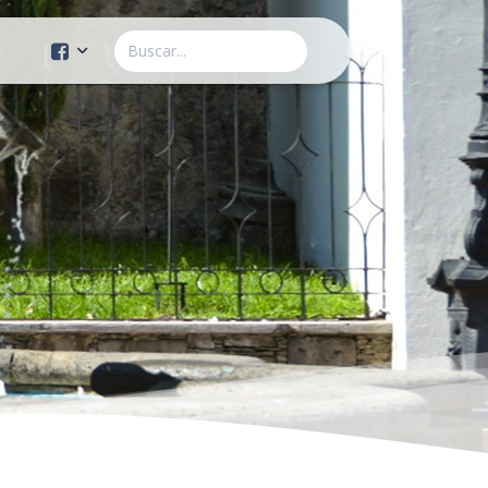
Cuenta Oficial
Construcción de Comunidad
Servicios Públicos
Instituto de la Mujer
Tránsito y Vialidad
Gestión de la Ciudad
Youtube