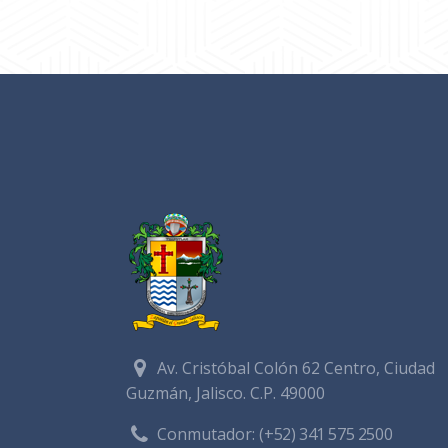
Av. Cristóbal Colón 62 Centro, Ciudad
Guzmán, Jalisco. C.P. 49000
Conmutador:
(+52) 341 575 2500