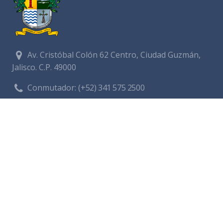
Av. Cristóbal Colón 62 Centro, Ciudad Guzmán,
Jalisco. C.P. 49000
Conmutador:
(+52) 341 575 2500
Números de Emergencia
Policía
341 412 2222
Bomberos
341 412 3305
Protección civil
341 412 8080
341 412 3305
Cruz Roja
341 413 4141
Servitel
341 575 2589