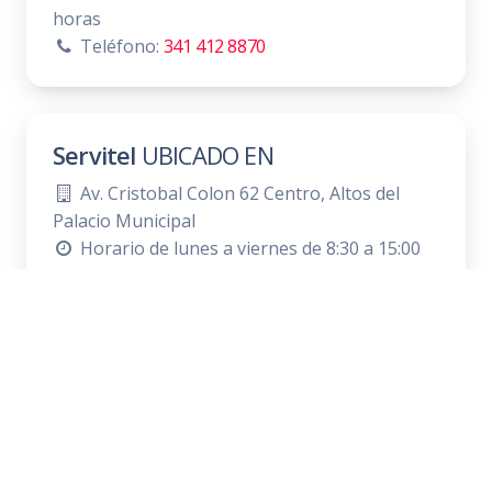
horas
Teléfono:
341 412 8870
Servitel
UBICADO EN
Av. Cristobal Colon 62 Centro, Altos del
Palacio Municipal
Horario de lunes a viernes de 8:30 a 15:00
horas
Teléfono:
341 575 2589
Última actualización:
martes, 10 de febrero de 2026
NOTA: La información contenida en esta