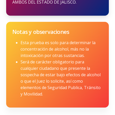
AMBOS DEL ESTADO DE JALISCO.
Notas y observaciones
Esta prueba es solo para determinar la
concentración de alcohol, más no la
intoxicación por otras sustancias.
Será de carácter obligatorio para
cualquier ciudadano que presente la
sospecha de estar bajo efectos de alcohol
o que el Juez lo solicite, así como
elementos de Seguridad Publica, Tránsito
y Movilidad.