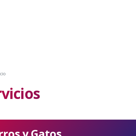
cio
vicios
rros y Gatos