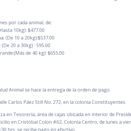
iones por cada animal, de:
 (Hasta 10kg): $477.00
a: (De 10 a 20kg):$537.00
: (De 20 a 30kg) : 595.00
Grande:(Más de 40 kg): $655.00
alud Animal se hace la entrega de la orden de pago.
alle Carlos Páez Still No. 272, en la colonia Constituyentes.
iza en Tesorería, área de cajas ubicada en interior de Presid
cilio en Cristóbal Colon #62, Colonia Centro, de lunes a vie
:30 hrs, se recibe pago en efectivo.