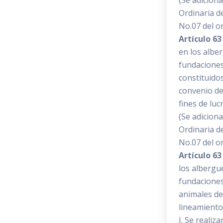
(Se adicion
Ordinaria d
No.07 del or
Artículo 63 
en los alber
fundaciones
constituido
convenio de 
fines de luc
(Se adicion
Ordinaria d
No.07 del or
Artículo 63
los albergue
fundaciones
animales de
lineamiento
I. Se realiz