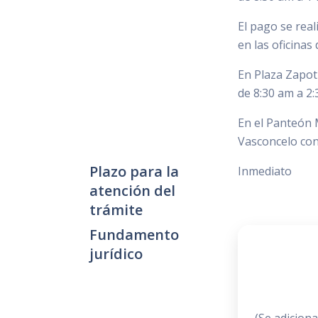
El pago se reali
en las oficinas
En Plaza Zapot
de 8:30 am a 2:
En el Panteón M
Vasconcelo con
Plazo para la
Inmediato
atención del
trámite
Fundamento
jurídico
DE L