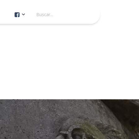
Cuenta Oficial
Construcción de Comunidad
Servicios Públicos
Instituto de la Mujer
Tránsito y Vialidad
Gestión de la Ciudad
Youtube