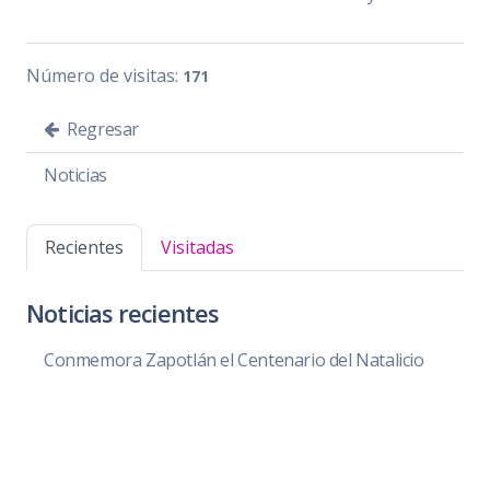
Número de visitas:
171
Regresar
Noticias
Recientes
Visitadas
Noticias recientes
Conmemora Zapotlán el Centenario del Natalicio
de Roberto Espinoza Guzmán
Convocatoria Premio Municipal a la Juventud 2026
Convocatoria Ayuntamiento Juvenil 2026