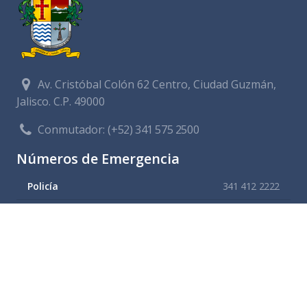
Av. Cristóbal Colón 62 Centro, Ciudad Guzmán,
Jalisco. C.P. 49000
Conmutador:
(+52) 341 575 2500
Números de Emergencia
Policía
341 412 2222
Bomberos
341 412 3305
Protección civil
341 412 8080
341 412 3305
Cruz Roja
341 413 4141