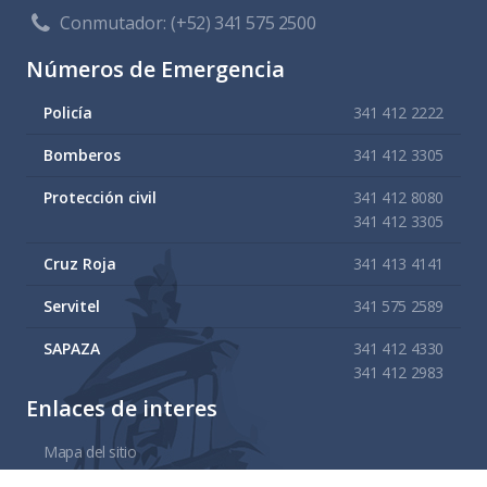
Conmutador:
(+52) 341 575 2500
Números de Emergencia
Policía
341 412 2222
Bomberos
341 412 3305
Protección civil
341 412 8080
341 412 3305
Cruz Roja
341 413 4141
Servitel
341 575 2589
SAPAZA
341 412 4330
341 412 2983
Enlaces de interes
Mapa del sitio