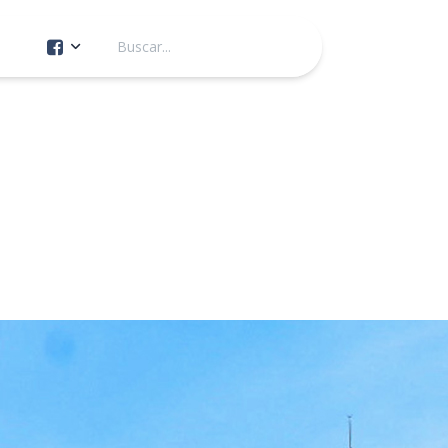
Cuenta Oficial
Construcción de Comunidad
Servicios Públicos
Instituto de la Mujer
Tránsito y Vialidad
Gestión de la Ciudad
Youtube