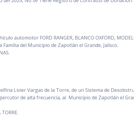
o del 2025, No se Tiene Registro de Contratos de Donación.
Vehículo automotor FORD RANGER, BLANCO OXFORD, MODE
a Familia del Municipio de Zapotlán el Grande, Jalisco.
ENAS.
elfina Livier Vargas de la Torre, de un Sistema de Desobstr
ercutor de alta frecuencia, al Municipio de Zapotlán el Gra
LA TORRE.