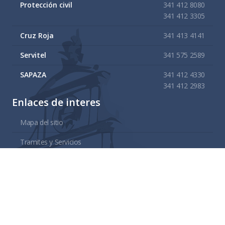
Protección civil
341 412 8080
341 412 3305
Cruz Roja
341 413 4141
Servitel
341 575 2589
SAPAZA
341 412 4330
341 412 2983
Enlaces de interes
Mapa del sitio
Tramites y Servicios
Contacto
Buzón
Aviso de Confidencialidad Gubernamental