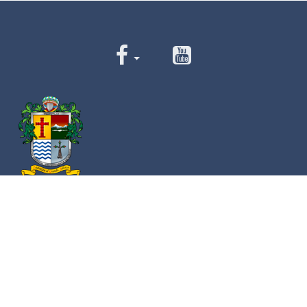
Av. Cristóbal Colón 62 Centro, Ciudad Guzmán,
Jalisco. C.P. 49000
Conmutador:
(+52) 341 575 2500
Números de Emergencia
Policía
341 412 2222