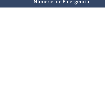
Números de Emergencia
Policía
341 412 2222
Bomberos
341 412 3305
Protección civil
341 412 8080
341 412 3305
Cruz Roja
341 413 4141
Servitel
341 575 2589
SAPAZA
341 412 4330
341 412 2983
nistración 2021 - 2024
Gobierno Municipal de Zapotlán El Grande, Ja