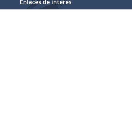
Enlaces de interes
Mapa del sitio
Tramites y Servicios
Contacto
Buzón
Aviso de Confidencialidad
Gubernamental
lisco.