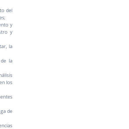
to del
es;
ento y
stro y
ar, la
 de la
álisis
en los
ientes
ega de
encias