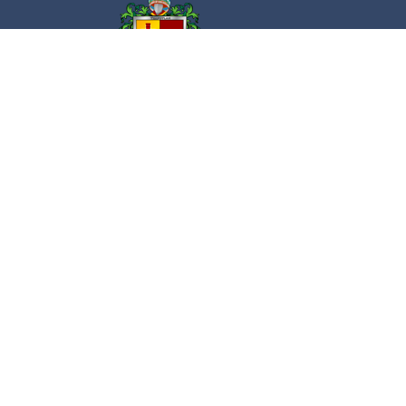
Av. Cristóbal Colón 62 Centro, Ciudad
Guzmán, Jalisco. C.P. 49000
Conmutador:
(+52) 341 575 2500
Admi