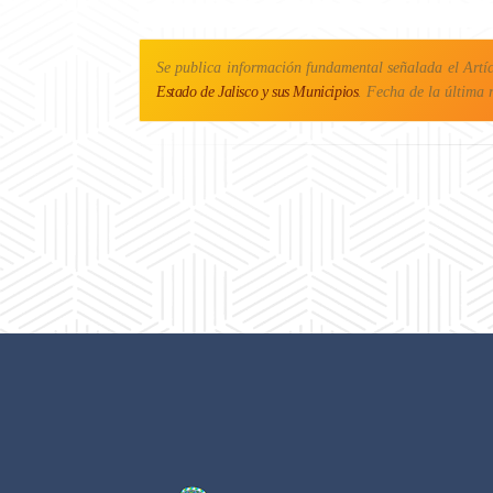
Se publica información fundamental señalada el Artí
Estado de Jalisco y sus Municipios
. Fecha de la última 