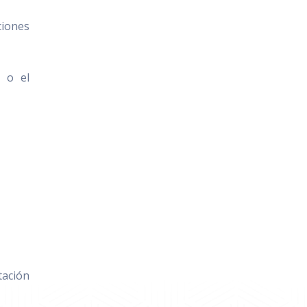
ciones
l o el
tación