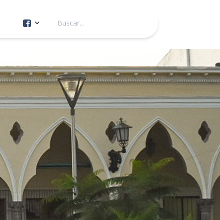
Cuenta Oficial
Construcción de Comunidad
Servicios Públicos
Instituto de la Mujer
Tránsito y Vialidad
Gestión de la Ciudad
Youtube