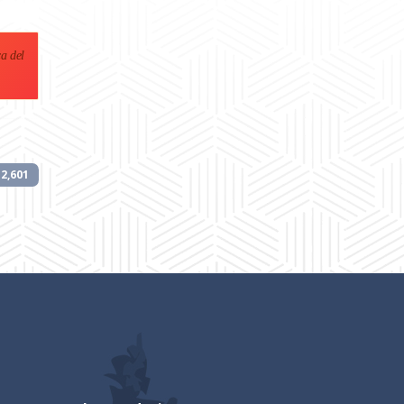
a del
12,601