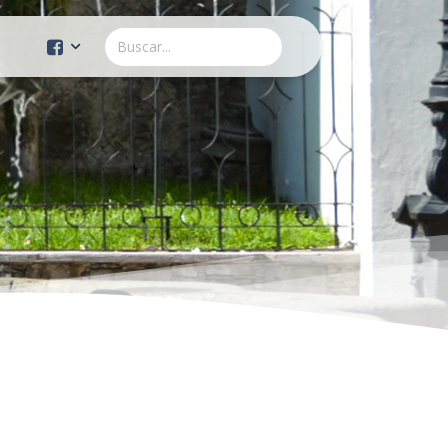
Cuenta Oficial
Construcción de Comunidad
Servicios Públicos
Instituto de la Mujer
Tránsito y Vialidad
Gestión de la Ciudad
Youtube