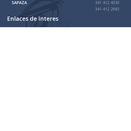
SAPAZA
341 412 4330
341 412 2983
Enlaces de interes
Mapa del sitio
Tramites y Servicios
Contacto
Buzón
Aviso de Confidencialidad Gubernamental
Administración 2021 - 2024
Gobierno Municipal de
Zapotlán El Grande, Jalisco.