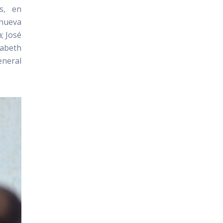
s, en
anueva
; José
zabeth
eneral