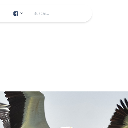
Cuenta Oficial
Construcción de Comunidad
Servicios Públicos
Instituto de la Mujer
Tránsito y Vialidad
Gestión de la Ciudad
Youtube