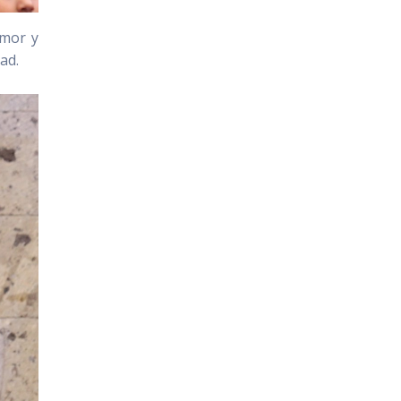
amor y
dad.