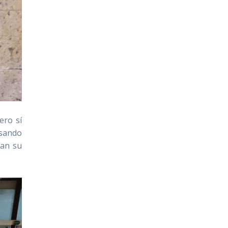
ero sí
lsando
can su