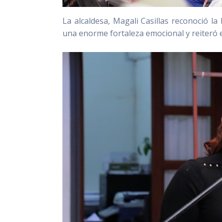
La alcaldesa, Magali Casillas reconoció l
una enorme fortaleza emocional y reiteró