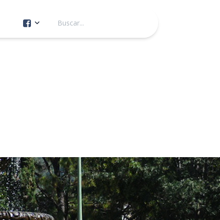
Cuenta Oficial
Construcción de Comunidad
Servicios Públicos
Instituto de la Mujer
Tránsito y Vialidad
Gestión de la Ciudad
Youtube