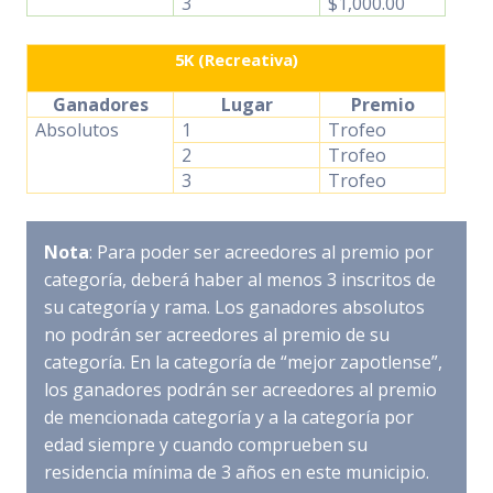
3
$1,000.00
5K (Recreativa)
Ganadores
Lugar
Premio
Absolutos
1
Trofeo
2
Trofeo
3
Trofeo
Nota
: Para poder ser acreedores al premio por
categoría, deberá haber al menos 3 inscritos de
su categoría y rama. Los ganadores absolutos
no podrán ser acreedores al premio de su
categoría. En la categoría de “mejor zapotlense”,
los ganadores podrán ser acreedores al premio
de mencionada categoría y a la categoría por
edad siempre y cuando comprueben su
residencia mínima de 3 años en este municipio.