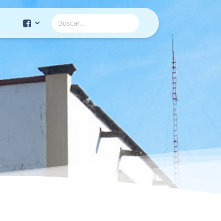
Cuenta Oficial
Construcción de Comunidad
Servicios Públicos
Instituto de la Mujer
Tránsito y Vialidad
Gestión de la Ciudad
Youtube