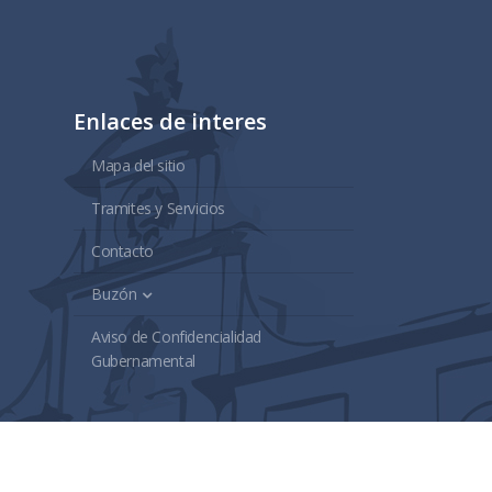
Enlaces de interes
Mapa del sitio
Tramites y Servicios
Contacto
Buzón
Aviso de Confidencialidad
Gubernamental