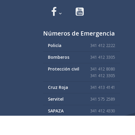
Números de Emergencia
Policía
341 412 2222
Bomberos
341 412 3305
Protección civil
341 412 8080
341 412 3305
Cruz Roja
341 413 4141
Servitel
341 575 2589
SAPAZA
341 412 4330
341 412 2983