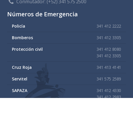
Conmutador:
(+52) 341 575 2500
Números de Emergencia
Policía
341 412 2222
Bomberos
341 412 3305
Protección civil
341 412 8080
341 412 3305
Cruz Roja
341 413 4141
Servitel
341 575 2589
SAPAZA
341 412 4330
341 412 2983
Enlaces de interes
Mapa del sitio
Tramites y Servicios