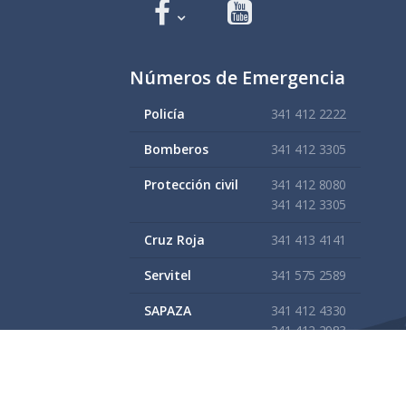
Números de Emergencia
Policía
341 412 2222
Bomberos
341 412 3305
Protección civil
341 412 8080
341 412 3305
Cruz Roja
341 413 4141
Servitel
341 575 2589
SAPAZA
341 412 4330
341 412 2983