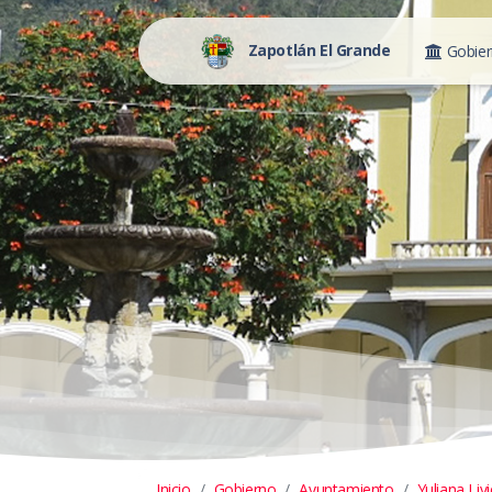
Zapotlán El Grande
Gobie
Inicio
Gobierno
Ayuntamiento
Yuliana Livi