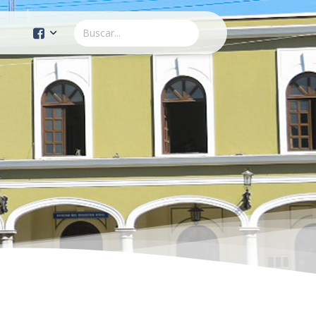
Cuenta Oficial
Construcción de Comunidad
Servicios Públicos
Instituto de la Mujer
Tránsito y Vialidad
Gestión de la Ciudad
Youtube