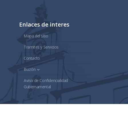
Enlaces de interes
Mapa del sitio
Tramites y Servicios
Contacto
Buzón
Aviso de Confidencialidad
Gubernamental