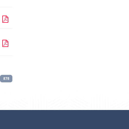
:
878