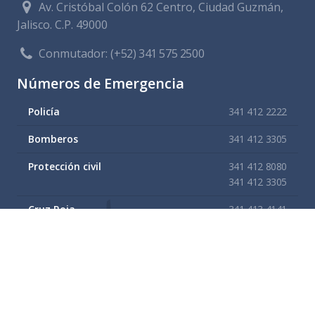
Av. Cristóbal Colón 62 Centro, Ciudad Guzmán,
Jalisco. C.P. 49000
Conmutador:
(+52) 341 575 2500
Números de Emergencia
Policía
341 412 2222
Bomberos
341 412 3305
Protección civil
341 412 8080
341 412 3305
Cruz Roja
341 413 4141
Servitel
341 575 2589
SAPAZA
341 412 4330
341 412 2983
Enlaces de interes