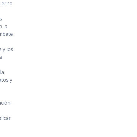
bierno
s
n la
ombate
 y los
a
la
atos y
ación
licar