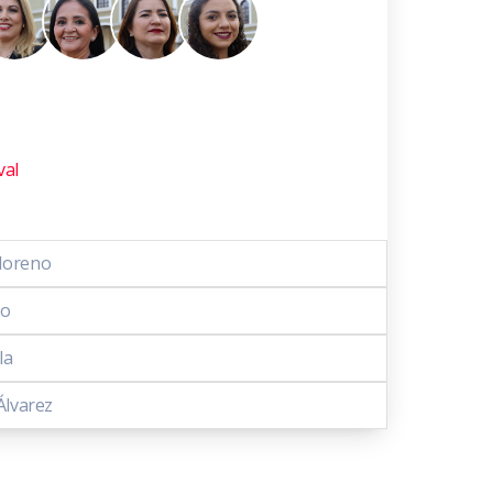
val
Moreno
to
la
Álvarez