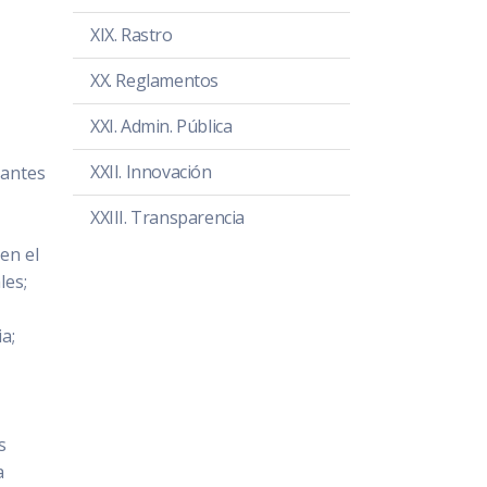
XIX. Rastro
XX. Reglamentos
XXI. Admin. Pública
XXII. Innovación
 antes
XXIII. Transparencia
en el
les;
a;
s
a