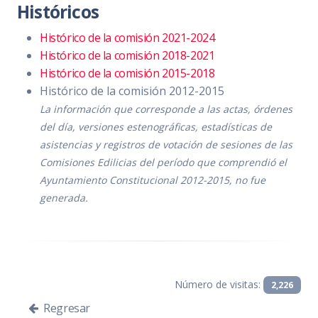
Convocatoria
PDF
|
DOC
Históricos
Orden del día
PDF
|
DOC
Histórico de la comisión 2021-2024
Histórico de la comisión 2018-2021
Temas a Tratar detallado
PDF
|
DOC
Histórico de la comisión 2015-2018
Histórico de la comisión 2012-2015
Asistencia
PDF
|
DOC
La información que corresponde a las actas, órdenes
Sentido de la Votación
PDF
|
DOC
del día, versiones estenográficas, estadísticas de
asistencias y registros de votación de sesiones de las
Acta de Sesión
PDF
|
DOC
Comisiones Edilicias del período que comprendió el
Ayuntamiento Constitucional 2012-2015, no fue
generada.
Número de visitas:
2,226
Regresar