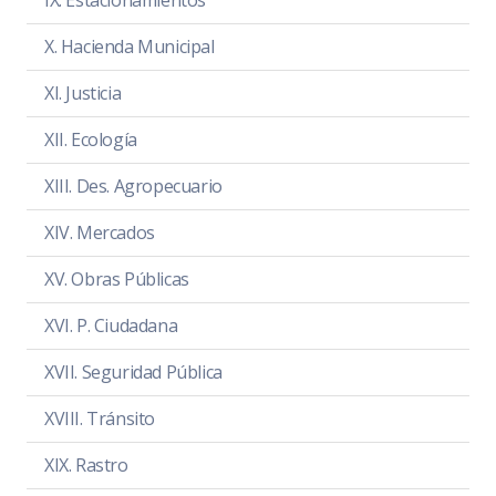
IX. Estacionamientos
Asistencia
PDF
|
DOC
X. Hacienda Municipal
Sentido de la votación
PDF
|
DOC
XI. Justicia
Acta de sesión
PDF
|
DOC
XII. Ecología
XIII. Des. Agropecuario
XIV. Mercados
XV. Obras Públicas
XVI. P. Ciudadana
XVII. Seguridad Pública
XVIII. Tránsito
XIX. Rastro
SESIÓN ORDINARIA 3