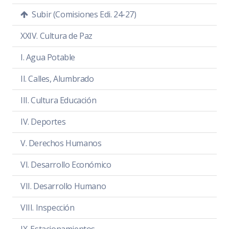
Subir (Comisiones Edi. 24-27)
XXIV. Cultura de Paz
SESIÓN ORDINARIA 2
I. Agua Potable
Presentación del Plan de Trabajo de
la Comisión Edilicia Permanente de
II. Calles, Alumbrado
Cultura, Educación y Festividades
III. Cultura Educación
Cívicas 2024-2027.
IV. Deportes
Día:
viernes 22 de Noviembre de 2024
Hora:
12:00 hrs.
V. Derechos Humanos
Lugar:
Sala de Regidores
VI. Desarrollo Económico
Convocatoria
PDF
|
DOC
VII. Desarrollo Humano
Orden del día
PDF
|
DOC
VIII. Inspección
Temas a tratar detallado
PDF
|
DOC