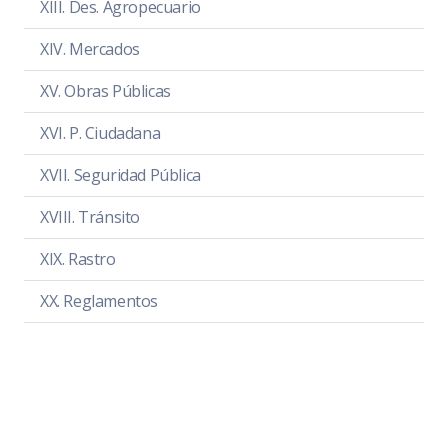
XIII. Des. Agropecuario
Asistencia
PDF
|
DOC
XIV. Mercados
Sentido de la Votación
PDF
|
DOC
XV. Obras Públicas
Acta de sesión
PDF
|
DOC
XVI. P. Ciudadana
XVII. Seguridad Pública
XVIII. Tránsito
XIX. Rastro
XX. Reglamentos
XXI. Admin. Pública
XXII. Innovación
XXIII. Transparencia
SESIÓN ORDINARIA 1