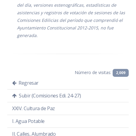
Asistencia
PDF
|
DOC
del día, versiones estenográficas, estadísticas de
asistencias y registros de votación de sesiones de las
Sentido de la votación
PDF
|
DOC
Comisiones Edilicias del período que comprendió el
Acta de sesión
PDF
|
DOC
Ayuntamiento Constitucional 2012-2015, no fue
generada.
Número de visitas:
2,009
Regresar
Subir (Comisiones Edi. 24-27)
XXIV. Cultura de Paz
I. Agua Potable
SESIÓN EXTRAORDINARIA 02
II. Calles, Alumbrado
Análisis y en su caso aprobación del