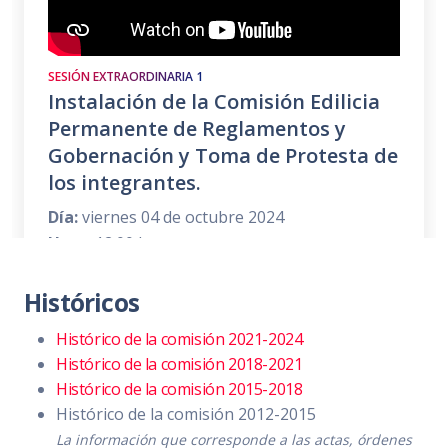
SESIÓN EXTRAORDINARIA 1
Instalación de la Comisión Edilicia
Permanente de Reglamentos y
Gobernación y Toma de Protesta de
los integrantes.
Día:
viernes 04 de octubre 2024
Hora:
12:00 hrs.
Lugar:
Oficina de Sindicatura.
Históricos
Convocatoria
PDF
|
DOC
Histórico de la comisión 2021-2024
Histórico de la comisión 2018-2021
Orden del día
PDF
|
DOC
Histórico de la comisión 2015-2018
Temas a tratar detallado
PDF
|
DOC
Histórico de la comisión 2012-2015
La información que corresponde a las actas, órdenes