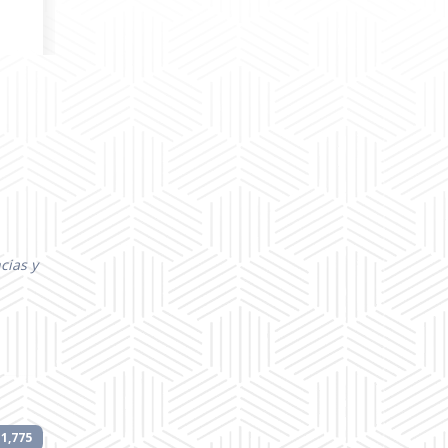
OC
OC
OC
OC
OC
cias y
OC
1,775