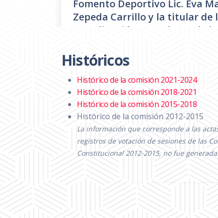
Fomento Deportivo Lic. Eva M
Zepeda Carrillo y la titular de 
Coordinación Zapotlense de la
Juventud Lic. Karina Lizeth Ne
Carrillo.
Históricos
Día
miercoles 09 de octubre de 2024
Histórico de la comisión 2021-2024
Hora:
10:00 hrs.
Histórico de la comisión 2018-2021
Lugar:
Sala Rocio Elizondo Diaz
Histórico de la comisión 2015-2018
Histórico de la comisión 2012-2015
Convocatoria
PDF
La información que corresponde a las actas,
registros de votación de sesiones de las C
Orden del día
PDF
Constitucional 2012-2015, no fue generada
Temas a tratar detallado
PDF
Asistencia
PDF
Sentido de la Votación
PDF