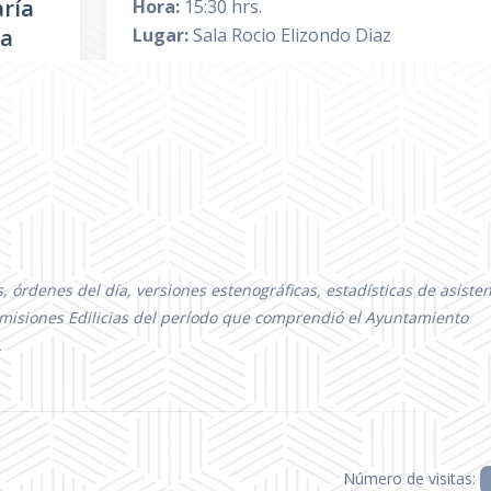
aría
Hora:
15:30 hrs.
la
Lugar:
Sala Rocio Elizondo Diaz
Convocatoria
PDF
|
D
vares
Orden del día
PDF
|
D
Temas a tratar detallado
PDF
|
D
Asistencia
PDF
|
D
Sentido de la Votación
PDF
|
D
|
DOC
 órdenes del día, versiones estenográficas, estadísticas de asisten
omisiones Edilicias del período que comprendió el Ayuntamiento
Acta de sesión
PDF
|
D
|
DOC
.
|
DOC
|
DOC
|
DOC
Número de visitas: