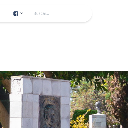
Cuenta Oficial
Construcción de Comunidad
Servicios Públicos
Instituto de la Mujer
Tránsito y Vialidad
Gestión de la Ciudad
Youtube