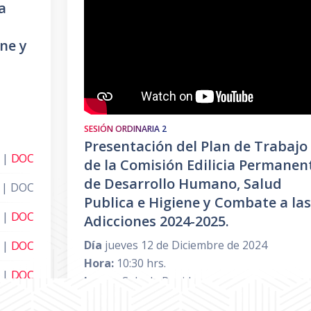
a
ne y
SESIÓN ORDINARIA 2
Presentación del Plan de Trabajo
|
DOC
de la Comisión Edilicia Permanen
de Desarrollo Humano, Salud
 | DOC
Publica e Higiene y Combate a las
|
DOC
Adicciones 2024-2025.
Día
jueves 12 de Diciembre de 2024
|
DOC
Hora:
10:30 hrs.
|
DOC
Lugar:
Sala de Regidores
|
DOC