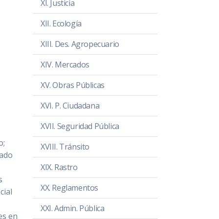
XI. Justicia
XII. Ecología
XIII. Des. Agropecuario
XIV. Mercados
XV. Obras Públicas
XVI. P. Ciudadana
XVII. Seguridad Pública
o;
XVIII. Tránsito
tado
XIX. Rastro
s
XX. Reglamentos
cial
XXI. Admin. Pública
es en