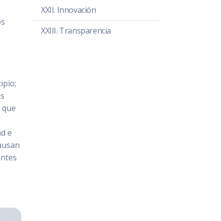
XXII. Innovación
os
XXIII. Transparencia
ipio;
us
a que
ad e
causan
antes