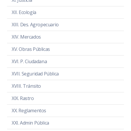
XI. Justicia
Acta de sesión
PDF
|
DOC
XII. Ecología
XIII. Des. Agropecuario
XIV. Mercados
XV. Obras Públicas
XVI. P. Ciudadana
XVII. Seguridad Pública
XVIII. Tránsito
XIX. Rastro
SESIÓN EXTRAORDINARIA 1 PARTE 2
Entrevista de los Aspirantes de la
XX. Reglamentos
convocatoria pública abierta para
las Ciudadanas y Ciudadanos
XXI. Admin Pública
Zapotlénses interesados en