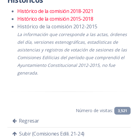
Convocatoria
PDF
|
DOC
Histórico de la comisión 2018-2021
Orden del día
PDF
|
DOC
Histórico de la comisión 2015-2018
Histórico de la comisión 2012-2015
Temas a tratar detallado
PDF
|
DOC
La información que corresponde a las actas, órdenes
del día, versiones estenográficas, estadísticas de
Asistencia
PDF
|
DOC
asistencias y registros de votación de sesiones de las
Sentido de la votación
PDF
|
DOC
Comisiones Edilicias del período que comprendió el
Ayuntamiento Constitucional 2012-2015, no fue
Acta de sesión
PDF
|
DOC
generada.
SESIÓN EXTRAORDINARIA 1 PARTE 1
Apertura de Sobres de los
Número de visitas:
3,521
Aspirantes de la Convocatoria
Regresar
Pública Abierta para las
Subir (Comisiones Edili. 21-24)
Ciudadanas y Ciudadanos