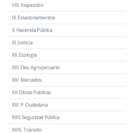
VIII. Inspección
IX. Estacionamientos
SESIÓN ORDINARIA 3
X. Hacienda Pública
Revisión y aprobación del plan de
trabajo anual de la Comisión
XI. Justicia
Edilicia Permanente de Desarrollo
XII. Ecología
Agropecuario e Industrial.
XIII. Des. Agropecuario
Día:
lunes 20 de diciembre de 2021
Hora:
12:00 hrs.
XIV. Mercados
Lugar:
Sala María Elena Larios
XV. Obras Públicas
Convocatoria
PDF
|
DOC
XVI. P. Ciudadana
Orden del día
PDF
|
DOC
XVII. Seguridad Pública
Temas a tratar detallado
PDF
|
DOC
XVIII. Tránsito