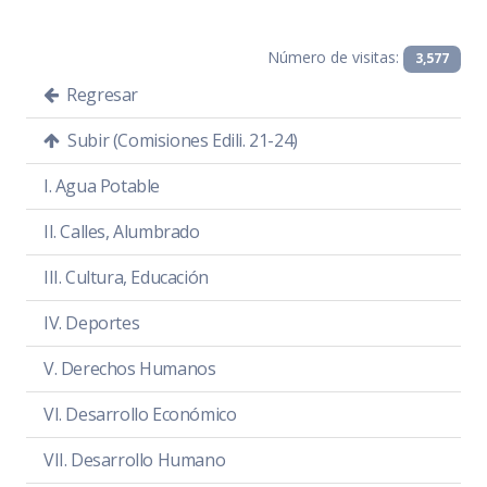
Convocatoria
PDF
|
DOC
Número de visitas:
Orden del día
PDF
|
DOC
3,577
Regresar
Temas a tratar detallado
PDF
|
DOC
Subir (Comisiones Edili. 21-24)
Asistencia
PDF
|
DOC
I. Agua Potable
Sentido de la votación
PDF
|
DOC
II. Calles, Alumbrado
Acta de sesión
PDF
|
DOC
III. Cultura, Educación
IV. Deportes
V. Derechos Humanos
VI. Desarrollo Económico
VII. Desarrollo Humano