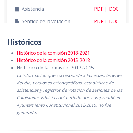
Asistencia
PDF
|
DOC
Sentido de la votación
PDF
|
DOC
Acta de sesión
PDF
|
DOC
Históricos
Histórico de la comisión 2018-2021
Histórico de la comisión 2015-2018
SESIÓN ORDINARIA 2
Histórico de la comisión 2012-2015
Aprobación de las “Reformas al
La información que corresponde a las actas, órdenes
Reglamento Orgánico de la
del día, versiones estenográficas, estadísticas de
Administración Pública Municipal
asistencias y registros de votación de sesiones de las
Zapotlán El Grande, Jalisco".
Comisiones Edilicias del período que comprendió el
Ayuntamiento Constitucional 2012-2015, no fue
Día:
martes 23 de noviembre de 2021
generada.
Hora:
13:00 hrs.
Lugar:
Sala María Elena Larios