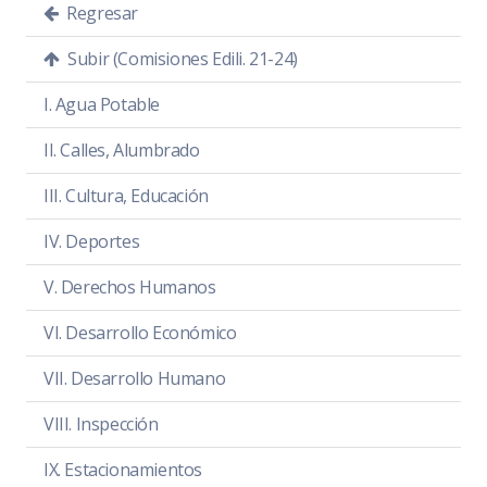
Regresar
Subir (Comisiones Edili. 21-24)
SESIÓN ORDINARIA 2
I. Agua Potable
Presentación del Plan Trabajo
Comisión Derechos Humanos de
II. Calles, Alumbrado
Equidad de Género y Asuntos
III. Cultura, Educación
Indígenas.
IV. Deportes
Día:
23 de diciembre de 2021
Hora:
10:00 hrs.
V. Derechos Humanos
Lugar:
Sala María Elena Larios
VI. Desarrollo Económico
Convocatoria
PDF
|
DOC
VII. Desarrollo Humano
Orden del día
PDF
|
DOC
VIII. Inspección
Temas a tratar detallado
PDF
|
DOC
IX. Estacionamientos