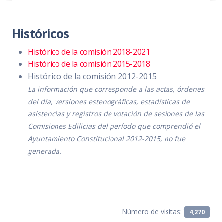
Convocatoria
PDF
|
DOC
Orden del día
PDF
|
DOC
Históricos
Temas a tratar detallado
PDF
|
DOC
Histórico de la comisión 2018-2021
Histórico de la comisión 2015-2018
Asistencia
PDF
|
DOC
Histórico de la comisión 2012-2015
Sentido de la votación
PDF
|
DOC
La información que corresponde a las actas, órdenes
del día, versiones estenográficas, estadísticas de
Acta de sesión
PDF
|
DOC
asistencias y registros de votación de sesiones de las
Comisiones Edilicias del período que comprendió el
Ayuntamiento Constitucional 2012-2015, no fue
generada.
Número de visitas:
4,270